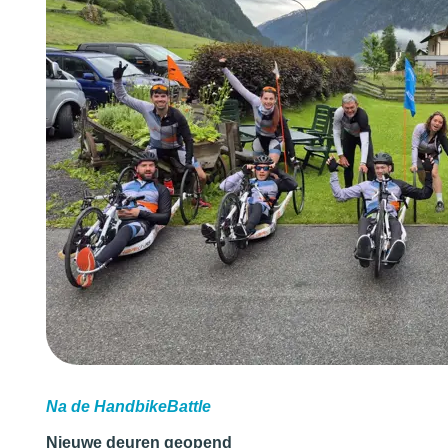
Na de HandbikeBattle
Nie
uwe deuren geopend