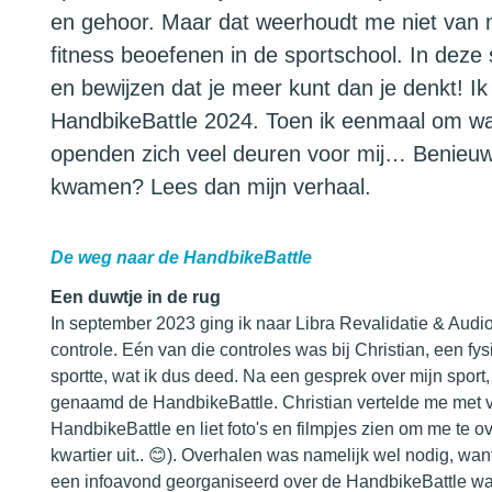
en gehoor. Maar dat weerhoudt me niet van mij
fitness beoefenen in de sportschool. In deze
en bewijzen dat je meer kunt dan je denkt! 
HandbikeBattle 2024. Toen ik eenmaal om w
openden zich veel deuren voor mij… Benieuw
kwamen? Lees dan mijn verhaal.
De weg naar de HandbikeBattle
Een duwtje in de rug
In september 2023 ging ik naar Libra Revalidatie & Audiol
controle. Eén van die controles was bij Christian, een fys
sportte, wat ik dus deed. Na een gesprek over mijn sport,
genaamd de HandbikeBattle. Christian vertelde me met v
HandbikeBattle en liet foto's en filmpjes zien om me te o
kwartier uit.. 😊). Overhalen was namelijk wel nodig, want
een infoavond georganiseerd over de HandbikeBattle waa