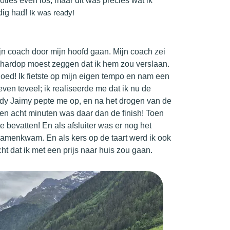
ties even los, maar dit was precies wat ik
dig had!
Ik was ready!
mijn coach door mijn hoofd gaan. Mijn coach zei
n hardop moest zeggen dat ik hem zou verslaan.
oed! Ik fietste op mijn eigen tempo en nam een
even teveel; ik realiseerde me dat ik nu de
dy Jaimy pepte me op, en na het drogen van de
en acht minuten was daar dan de finish! Toen
te bevatten! En als afsluiter was er nog het
 samenkwam. En als kers op de taart werd ik ook
ht dat ik met een prijs naar huis zou gaan.