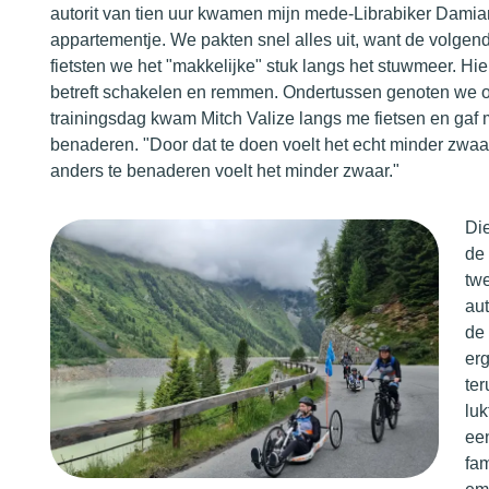
autorit van tien uur kwamen mijn mede-Librabiker Damia
appartementje. We pakten snel alles uit, want de volge
fietsten we het "makkelijke" stuk langs het stuwmeer. Hie
betreft schakelen en remmen. Ondertussen genoten we 
trainingsdag kwam Mitch Valize langs me fietsen en gaf m
benaderen. "Door dat te doen voelt het echt minder zwaar,
anders te benaderen voelt het minder zwaar."
Die
de 
tw
aut
de 
er
te
luk
een
fa