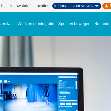
bij
Nieuwsbrief
Locaties
Informatie voor verwijzers
 en taal
Werk en re-integratie
Sport en bewegen
Behande