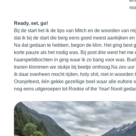
emo
no
Ready, set, go!
Bij de start liet ik de tips van Mitch en de woorden van 
dat ik bij de start die berg eens goed moest aankijken e
Na dat gedaan te hebben, begon de klim. Het ging best g
korte pauze als het nodig was. Bij post drie werd het me 
haarspeldbochten in ging waar ik zo bang voor was. Bud
tranen klommen we stukje bij beetje omhoog.Na zes uur 
ik daar overheen mocht rijden, holy shit, niet in woorden 
Oranjefeest, één gekke gezellige boel waar alle euforie
nog eens uitgeroepen tot Rookie of the Year! Nooit gedac