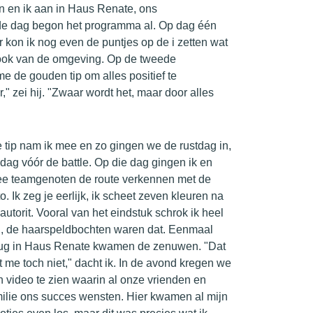
n en ik aan in Haus Renate, ons
nde dag begon het programma al. Op dag één
r kon ik nog even de puntjes op de i zetten wat
ook van de omgeving. Op de tweede
e de gouden tip om alles positief te
" zei hij. "Zwaar wordt het, maar door alles
 tip nam ik mee en zo gingen we de rustdag in,
dag vóór de battle. Op die dag gingen ik en
ee teamgenoten de route verkennen met de
o. Ik zeg je eerlijk, ik scheet zeven kleuren na
autorit. Vooral van het eindstuk schrok ik heel
g, de haarspeldbochten waren dat. Eenmaal
rug in Haus Renate kwamen de zenuwen. "Dat
t me toch niet," dacht ik. In de avond kregen we
 video te zien waarin al onze vrienden en
milie ons succes wensten. Hier kwamen al mijn