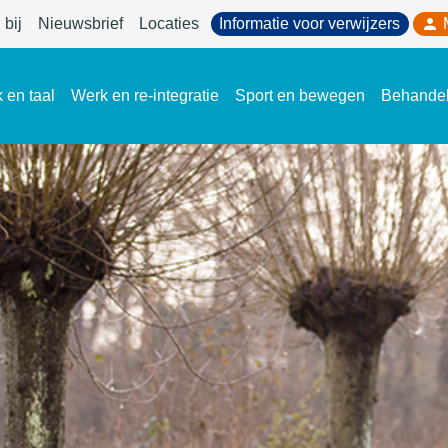
bij
Nieuwsbrief
Locaties
Informatie voor verwijzers
 en taal
Werk en re-integratie
Sport en bewegen
Behande