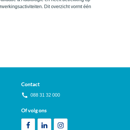
werkingsactiviteiten. Dit overzicht vormt één
Contact
088 31 32 000
Of volg ons