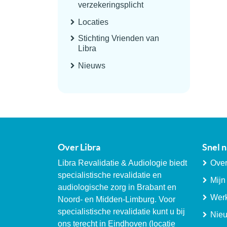
verzekeringsplicht
Locaties
Stichting Vrienden van
Libra
Nieuws
Over Libra
Snel n
Libra Revalidatie & Audiologie biedt
Over
specialistische revalidatie en
Mijn
audiologische zorg in Brabant en
Werk
Noord- en Midden-Limburg. Voor
specialistische revalidatie kunt u bij
Nie
ons terecht in Eindhoven (locatie