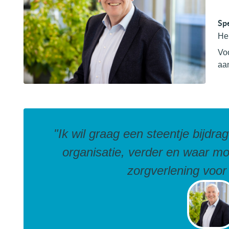
Spe
He
Voo
aa
"Ik wil graag een steentje bijdr
organisatie, verder en waar mo
zorgverlening voor 