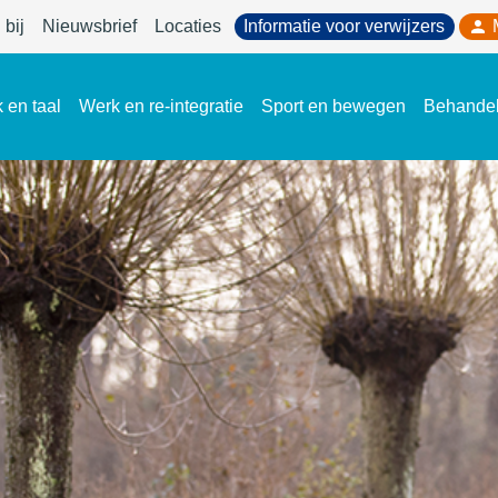
bij
Nieuwsbrief
Locaties
Informatie voor verwijzers
 en taal
Werk en re-integratie
Sport en bewegen
Behande