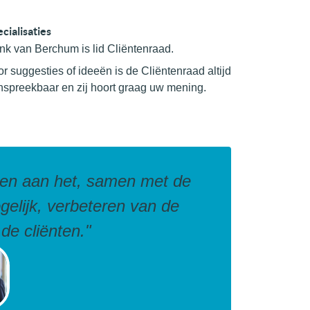
cialisaties
nk van Berchum is lid Cliëntenraad.
r suggesties of ideeën is de Cliëntenraad altijd
nspreekbaar en zij hoort graag uw mening.
agen aan het, samen met de
gelijk, verbeteren van de
de cliënten."