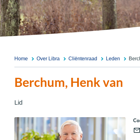
Home
Over Libra
Cliëntenraad
Leden
Berc
Berchum, Henk van
Lid
Co