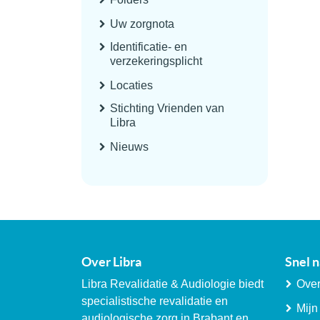
Uw zorgnota
Identificatie- en
verzekeringsplicht
Locaties
Stichting Vrienden van
Libra
Nieuws
Over Libra
Snel n
Libra Revalidatie & Audiologie biedt
Over
specialistische revalidatie en
Mijn
audiologische zorg in Brabant en