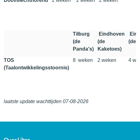
Doof/slechthorend
2 weken
2 weken
2 weken
Tilburg
Eindhoven
Ein
(de
(de
(de M
Panda's)
Kaketoes)
TOS
8 weken
2 weken
4 we
(Taalontwikkelingsstoornis)
laatste update wachttijden 07-08-2026
Over Libra