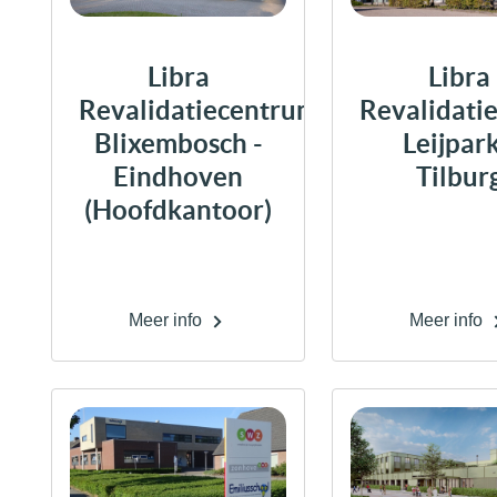
Libra
Libra
Revalidatiecentrum
Revalidati
Blixembosch -
Leijpark
Eindhoven
Tilbur
(Hoofdkantoor)
Meer info
Meer info