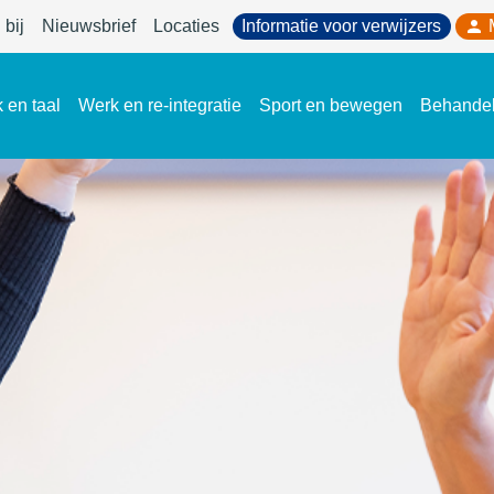
bij
Nieuwsbrief
Locaties
Informatie voor verwijzers
 en taal
Werk en re-integratie
Sport en bewegen
Behande