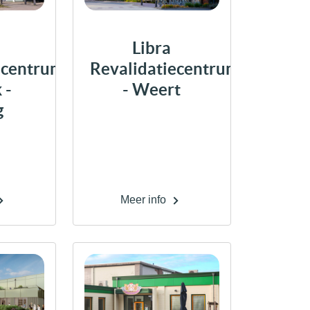
Libra
ecentrum
Revalidatiecentrum
 -
- Weert
g
Meer info