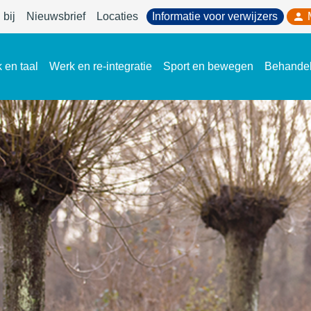
bij
Nieuwsbrief
Locaties
Informatie voor verwijzers
 en taal
Werk en re-integratie
Sport en bewegen
Behande