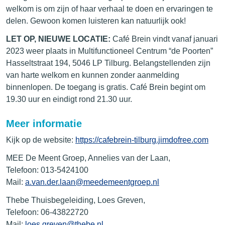
welkom is om zijn of haar verhaal te doen en ervaringen te
delen. Gewoon komen luisteren kan natuurlijk ook!
LET OP, NIEUWE LOCATIE:
Café Brein vindt vanaf januari
2023 weer plaats in Multifunctioneel Centrum “de Poorten”
Hasseltstraat 194, 5046 LP Tilburg. Belangstellenden zijn
van harte welkom en kunnen zonder aanmelding
binnenlopen. De toegang is gratis. Café Brein begint om
19.30 uur en eindigt rond 21.30 uur.
Meer informatie
Kijk op de website:
https://cafebrein-tilburg.jimdofree.com
MEE De Meent Groep, Annelies van der Laan,
Telefoon: 013-5424100
Mail:
a.van.der.laan@meedemeentgroep.nl
Thebe Thuisbegeleiding, Loes Greven,
Telefoon: 06-43822720
Mail:
loes.greven@thebe.nl