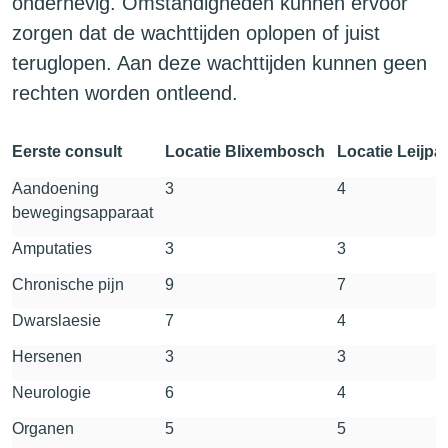
onderhevig. Omstandigheden kunnen ervoor
zorgen dat de wachttijden oplopen of juist
teruglopen. Aan deze wachttijden kunnen geen
rechten worden ontleend.
Eerste consult
Locatie Blixembosch
Locatie Leijpa
Aandoening
3
4
bewegingsapparaat
Amputaties
3
3
Chronische pijn
9
7
Dwarslaesie
7
4
Hersenen
3
3
Neurologie
6
4
Organen
5
5