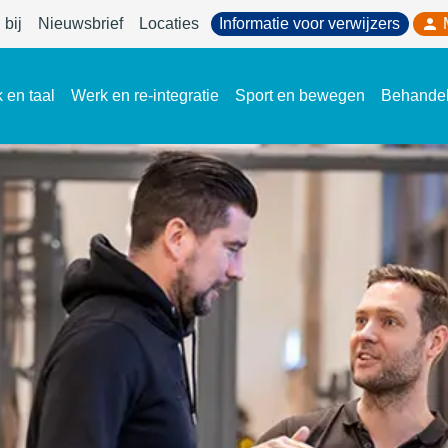
bij
Nieuwsbrief
Locaties
Informatie voor verwijzers
 en taal
Werk en re-integratie
Sport en bewegen
Behande