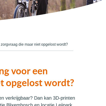
 zorgvraag die maar niet opgelost wordt?
ing voor een
et opgelost wordt?
en verkrijgbaar? Dan kan 3D-printen
atie Blixembosch en locatie Leijpark