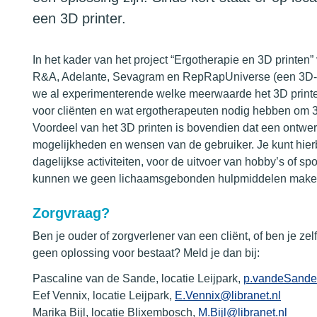
een 3D printer.
In het kader van het project “Ergotherapie en 3D printen
R&A, Adelante, Sevagram en RepRapUniverse (een 3D- pr
we al experimenterende welke meerwaarde het 3D print
voor cliënten en wat ergotherapeuten nodig hebben om 3D
Voordeel van het 3D printen is bovendien dat een ontw
mogelijkheden en wensen van de gebruiker. Je kunt hier
dagelijkse activiteiten, voor de uitvoer van hobby’s of s
kunnen we geen lichaamsgebonden hulpmiddelen make
Zorgvraag?
Ben je ouder of zorgverlener van een cliënt, of ben je ze
geen oplossing voor bestaat? Meld je dan bij:
Pascaline van de Sande, locatie Leijpark,
p.vandeSande@
Eef Vennix, locatie Leijpark,
E.Vennix@libranet.nl
Marika Bijl, locatie Blixembosch,
M.Bijl@libranet.nl