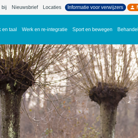
bij
Nieuwsbrief
Locaties
Informatie voor verwijzers
 en taal
Werk en re-integratie
Sport en bewegen
Behande