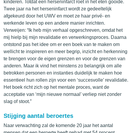
kinderen. Totdat een herseninfarct roet in het eten gooide.
Twee jaar na het herseninfarct wordt ze gedeeltelijk
afgekeurd door het UWV en moet ze haar privé- en
werkende leven op een andere manier inrichten.
Verweijen: “Ik heb mijn verhaal opgeschreven, omdat het
mij hielp bij mijn revalidatie en verwerkingsproces. Daarna
ontstond pas het idee om er een boek van te maken om
wellicht te inspireren en meer begrip, inzicht en herkenning
te brengen voor de eigen grenzen en voor de grenzen van
anderen. Maar ik vind het minstens zo belangrijk om alle
betrokken personen en instanties duidelijk te maken hoe
essentieel hun rollen zijn voor een ‘succesvolle’ revalidatie.
Het boek richt zich op het mentale proces, want de
acceptatie van ‘mijn nieuwe normaal’ verliep niet zonder
slag of stoot.”
Stijging aantal beroertes
Naar verwachting zal de komende 20 jaar het aantal
mensen dat een beroerte heeft gehad met 54 procent