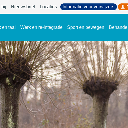
bij
Nieuwsbrief
Locaties
Informatie voor verwijzers
 en taal
Werk en re-integratie
Sport en bewegen
Behande