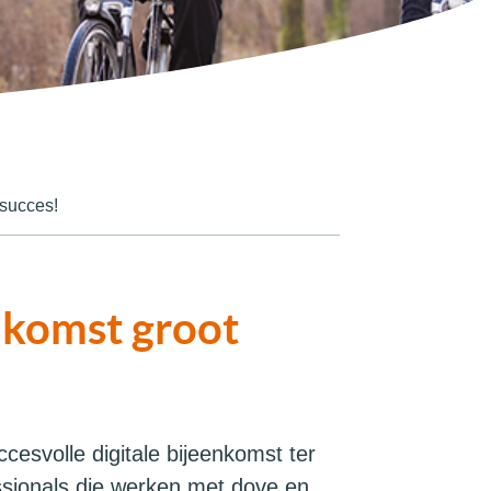
 succes!
nkomst groot
esvolle digitale bijeenkomst ter
ssionals die werken met dove en