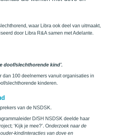
echthorend, waar Libra ook deel van uitmaakt,
aniseerd door Libra R&A samen met Adelante.
e doof/slechthorende kind’.
r dan 100 deelnemers vanuit organisaties in
of/slechthorende kinderen.
ud
sprekers van de NSDSK.
 programmaleider D/SH NSDSK deelde haar
oject;
‘Kijk je mee?’. O
nderzoek naar de
e ouder-kindinteracties van dove en