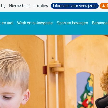
bij
Nieuwsbrief
Locaties
Informatie voor verwijzers
 en taal
Werk en re-integratie
Sport en bewegen
Behande